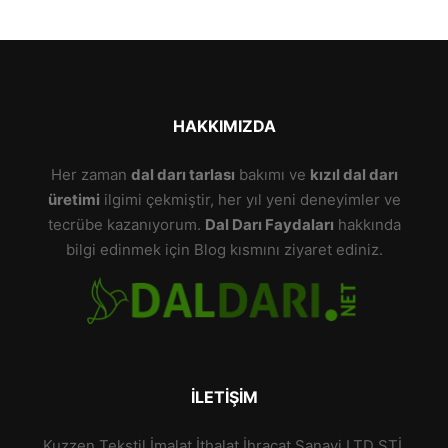
HAKKIMIZDA
Her zaman
dal darı tarlası
bakımı ve
kızıl dal darı
üretimi
ilgimi çekmiştir, her yıl yeni deneyimler ve
tecrübe kazanıyorum.
Dal Darı Faydaları
hakkında
bilgi edinmek için Blog kısmını ziyaret ediniz.
İLETIŞIM
Kuzzen Tekstil İmalat İthalat İhracat Sanayi LTD ŞTİ.