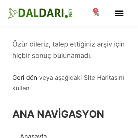
0
MÜŞTERI HIZMETLERI
Özür dileriz, talep ettiğiniz arşiv için
hiçbir sonuç bulunamadı.
Geri dön
veya aşağıdaki Site Haritasını
kullan
ANA NAVIGASYON
Anasayfa