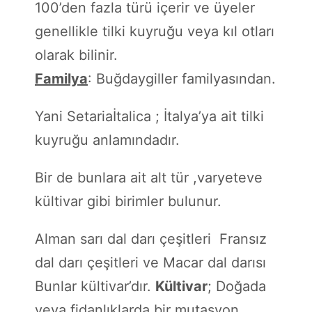
100’den fazla türü içerir ve üyeler
genellikle tilki kuyruğu veya kıl otları
olarak bilinir.
Familya
: Buğdaygiller familyasından.
Yani Setariaİtalica ; İtalya’ya ait tilki
kuyruğu anlamındadır.
Bir de bunlara ait alt tür ,varyeteve
kültivar gibi birimler bulunur.
Alman sarı dal darı çeşitleri Fransız
dal darı çeşitleri ve Macar dal darısı
Bunlar kültivar’dır.
Kültivar
; Doğada
veya fidanlıklarda bir mutasyon