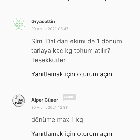
Gıyasettin
d
e
20 Aralık 2021, 05:47
d
Slm. Dal dari ekimi de 1 dönüm
i
k
tarlaya kaç kg tohum atılır?
i
Teşekkürler
:
Yanıtlamak için oturum açın
d
Alper Güner
e
20 Aralık 2021, 12:36
d
i
dönüme max 1 kg
k
i
Yanıtlamak için oturum açın
: