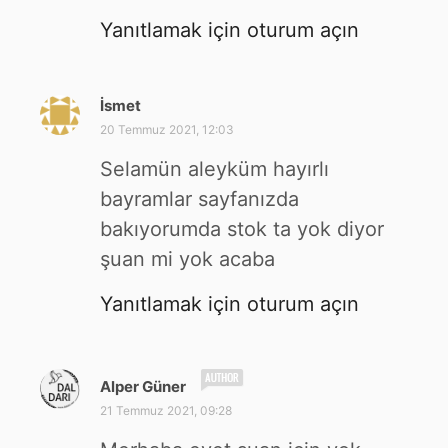
Yanıtlamak için oturum açın
İsmet
d
e
20 Temmuz 2021, 12:03
d
Selamün aleyküm hayırlı
i
k
bayramlar sayfanızda
i
bakıyorumda stok ta yok diyor
:
şuan mi yok acaba
Yanıtlamak için oturum açın
d
Alper Güner
e
21 Temmuz 2021, 09:28
d
i