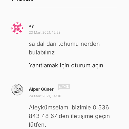
ay
d
e
23 Mart 2021, 12:28
d
sa dal darı tohumu nerden
i
k
bulabılırız
i
:
Yanıtlamak için oturum açın
d
Alper Güner
e
24 Mart 2021, 14:36
d
i
Aleykümselam. bizimle 0 536
k
843 48 67 den iletişime geçin
i
lütfen.
: