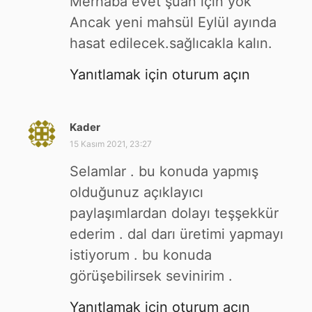
Merhaba evet şuan için yok
k
Ancak yeni mahsül Eylül ayında
i
hasat edilecek.sağlıcakla kalın.
:
Yanıtlamak için oturum açın
Kader
d
e
15 Kasım 2021, 23:27
d
Selamlar . bu konuda yapmış
i
k
olduğunuz açıklayıcı
i
paylaşımlardan dolayı teşşekkür
:
ederim . dal darı üretimi yapmayı
istiyorum . bu konuda
görüşebilirsek sevinirim .
Yanıtlamak için oturum açın