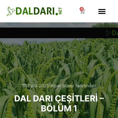
0
MÜŞTERI HIZMETLERI
18 Eylül 2020
Alper Güner
tarafından
DAL DARI ÇEŞITLERI –
BÖLÜM 1