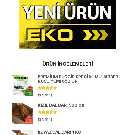
ÜRÜN İNCELEMELERI
PREMIUM BUDGIE SPECIAL MUHABBET
KUŞU YEMI 650 GR
5 üzerinden
(slymn)
5
oy aldı
KIZIL DAL DARI 500 GR
5 üzerinden
(slymn)
5
oy aldı
BEYAZ DAL DARI 1 KG