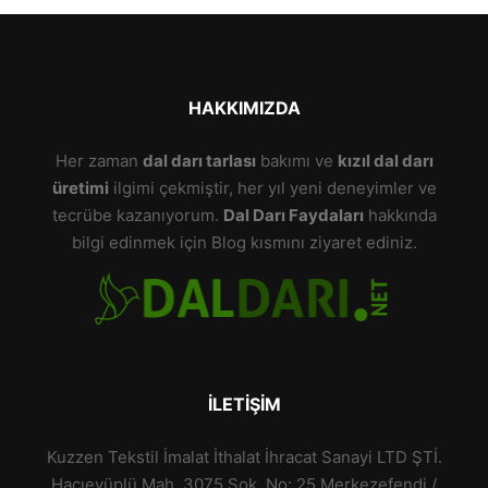
HAKKIMIZDA
Her zaman
dal darı tarlası
bakımı ve
kızıl dal darı
üretimi
ilgimi çekmiştir, her yıl yeni deneyimler ve
tecrübe kazanıyorum.
Dal Darı Faydaları
hakkında
bilgi edinmek için Blog kısmını ziyaret ediniz.
İLETIŞIM
Kuzzen Tekstil İmalat İthalat İhracat Sanayi LTD ŞTİ.
Hacıeyüplü Mah. 3075 Sok. No: 25 Merkezefendi /