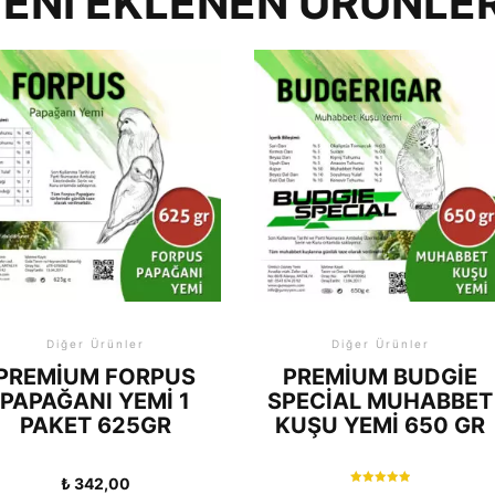
ENI EKLENEN ÜRÜNLE
Diğer Ürünler
Diğer Ürünler
PREMIUM FORPUS
PREMIUM BUDGIE
PAPAĞANI YEMI 1
SPECIAL MUHABBET
PAKET 625GR
KUŞU YEMI 650 GR
₺
342,00
5 üzerinden