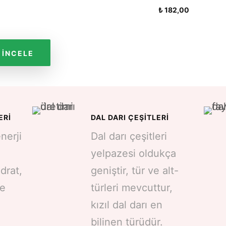
5.00
₺
182,00
oy aldı
 İNCELE
ERI
DAL DARI ÇEŞITLERI
nerji
Dal darı çeşitleri
,
yelpazesi oldukça
drat,
geniştir, tür ve alt-
ve
türleri mevcuttur,
kızıl dal darı en
bilinen türüdür.