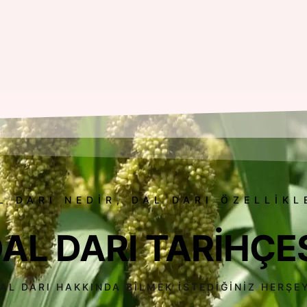
L DARI NEDIR, DAL DARI ÖZELLIKL
AL DARI TARIHÇE
AL DARI HAKKINDA BILMEK İSTEDIĞINIZ HERŞE