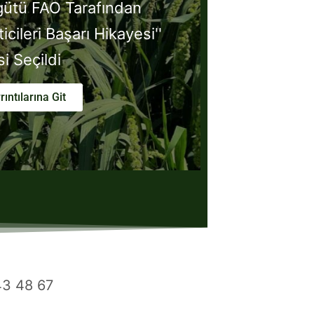
gütü FAO Tarafından
icileri Başarı Hikayesi''
si Seçildi
rıntılarına Git
43 48 67