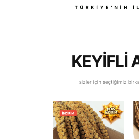
TÜRKIYE'NIN I
KEYIFLI 
sizler için seçtiğimiz birk
İNDIRIM