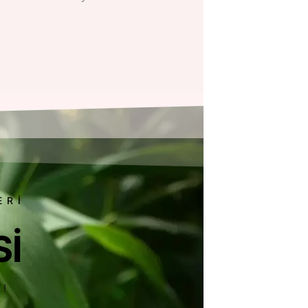
ERI
SI
Y!