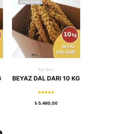
STOKTA YOK
Dal Darı
G
BEYAZ DAL DARI 10 KG
5 üzerinden
5.00
₺
5.460,00
oy aldı