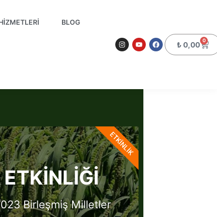
HIZMETLERI
BLOG
0
₺
0,00
ETKİNLİK
 ETKINLIĞI
2023 Birleşmiş Milletler