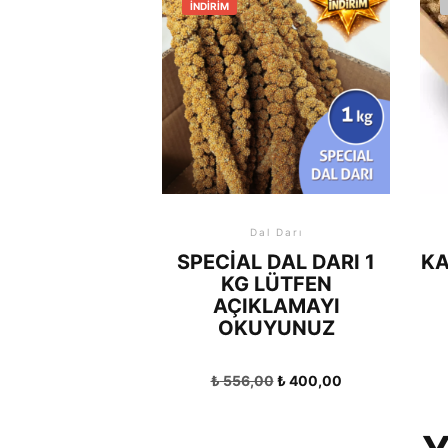
İNDIRIM
Dal Darı
SPECIAL DAL DARI 1
KA
KG LÜTFEN
AÇIKLAMAYI
OKUYUNUZ
₺
556,00
₺
400,00