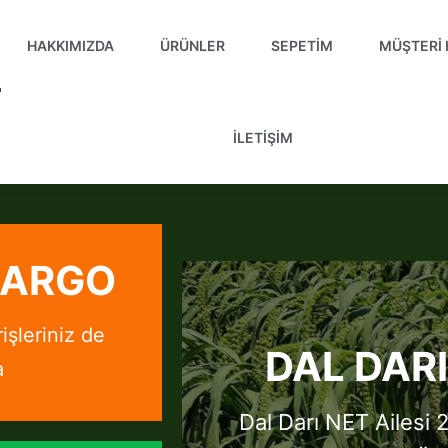
HAKKIMIZDA
ÜRÜNLER
SEPETIM
MÜŞTERI 
İLETIŞIM
KARGO
işleriniz de
DAL DARI
a
Dal Darı NET Ailesi 