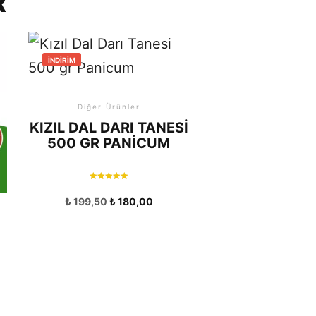
R
İNDIRIM
Diğer Ürünler
KIZIL DAL DARI TANESI
500 GR PANICUM
5 üzerinden
5.00
₺
199,50
₺
180,00
oy aldı