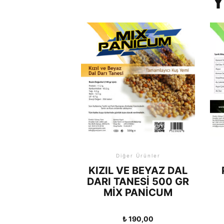
Y
Diğer Ürünler
KIZIL VE BEYAZ DAL
DARI TANESI 500 GR
MIX PANICUM
₺
190,00