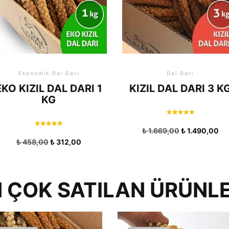
Ekonomik Dal Darı
Dal Darı
EKO KIZIL DAL DARI 1
KIZIL DAL DARI 3 K
KG
5 üzerinden
5.00
₺
1.669,00
₺
1.490,00
oy aldı
5 üzerinden
5.00
₺
458,00
₺
312,00
oy aldı
 ÇOK SATILAN ÜRÜNL