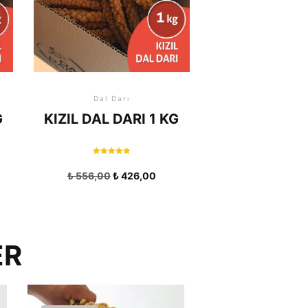
Dal Darı
G
KIZIL DAL DARI 1 KG
5 üzerinden
5.00
₺
556,00
₺
426,00
oy aldı
ER