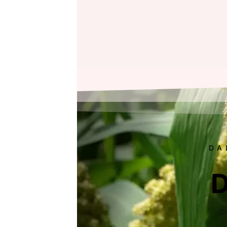
DA
D
D