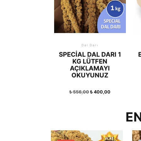
Dal Darı
SPECIAL DAL DARI 1
KG LÜTFEN
AÇIKLAMAYI
OKUYUNUZ
₺
556,00
₺
400,00
EN