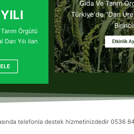
Gıda Ve Tarım Ör
YILI
Türkiye'de ''Darı Üret
Birinci
e Tarım Örgütü
 Darı Yılı ilan
Etkinlik Ay
CELE
rasında telefonla destek hizmetinizdedir 0536 8