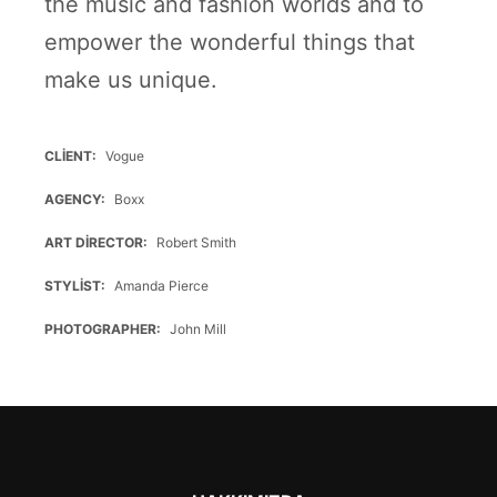
the music and fashion worlds and to
empower the wonderful things that
make us unique.
CLIENT
Vogue
AGENCY
Boxx
ART DIRECTOR
Robert Smith
STYLIST
Amanda Pierce
PHOTOGRAPHER
John Mill