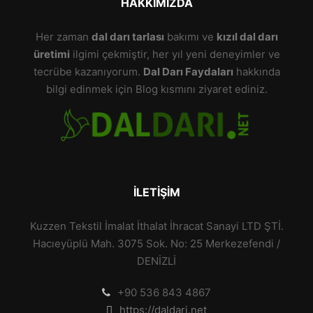
HAKKIMIZDA
Her zaman
dal darı tarlası
bakımı ve
kızıl dal darı
üretimi
ilgimi çekmiştir, her yıl yeni deneyimler ve
tecrübe kazanıyorum.
Dal Darı Faydaları
hakkında
bilgi edinmek için Blog kısmını ziyaret ediniz.
İLETIŞIM
Kuzzen Tekstil İmalat İthalat İhracat Sanayi LTD ŞTİ.
Hacıeyüplü Mah. 3075 Sok. No: 25 Merkezefendi /
DENİZLİ
+90 536 843 4867
https://daldari.net