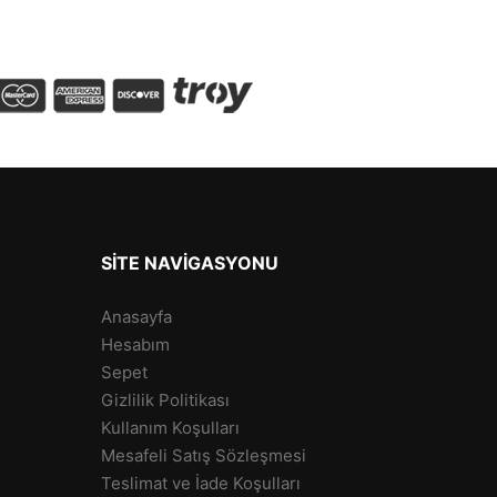
SITE NAVIGASYONU
Anasayfa
Hesabım
Sepet
Gizlilik Politikası
Kullanım Koşulları
Mesafeli Satış Sözleşmesi
Teslimat ve İade Koşulları