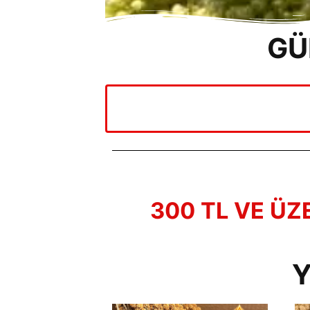
GÜ
300 TL VE ÜZ
Y