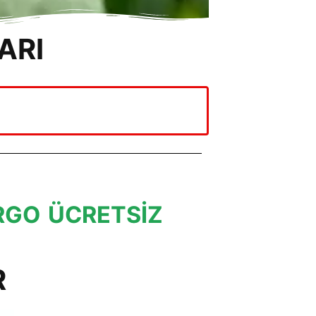
ARI
RGO ÜCRETSİZ
R