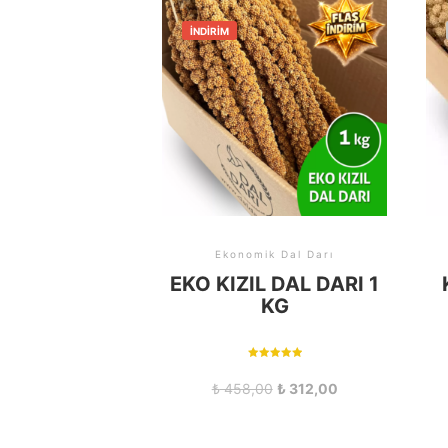
İNDIRIM
Ekonomik Dal Darı
EKO KIZIL DAL DARI 1
KG
5 üzerinden
5.00
₺
458,00
₺
312,00
oy aldı