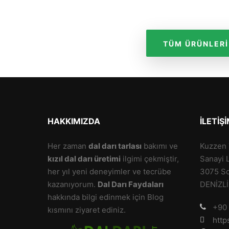
TÜM ÜRÜNLERI
HAKKIMIZDA
İLETIŞ
Her zaman
dal darı tarlası
bakımı ve
Kuzzen T
kızıl dal darı üretimi
ilgimi çekmiştir,
Sanayi 
her yıl yeni deneyimler ve tecrübe
3075 So
kazanıyorum.
Dal Darı Faydaları
DENİZLİ
hakkında bilgi edinmek için Blog
+90
kısmını ziyaret ediniz.
http