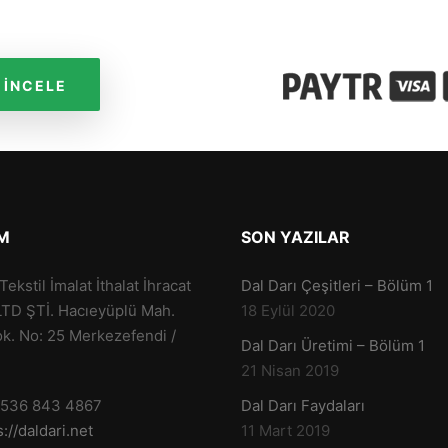
 İNCELE
IM
SON YAZILAR
ekstil İmalat İthalat İhracat
Dal Darı Çeşitleri – Bölüm 1
LTD ŞTİ. Hacıeyüplü Mah.
18 Eylül 2020
k. No: 25 Merkezefendi /
Dal Darı Üretimi – Bölüm 1
21 Nisan 2019
 536 843 4867
Dal Darı Faydaları
s://daldari.net
11 Mart 2019