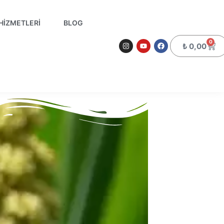
HIZMETLERI
BLOG
0
₺
0,00