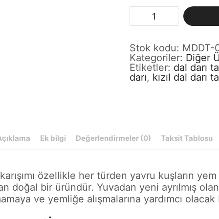
Stok kodu:
MDDT-0
Kategoriler:
Diğer 
Etiketler:
dal darı t
darı
,
kızıl dal darı t
Açıklama
Ek bilgi
Değerlendirmeler (0)
Taksit Tablosu
 karışımı özellikle her türden yavru kuşların ye
n doğal bir üründür. Yuvadan yeni ayrılmış olan
mamaya ve yemliğe alışmalarına yardımcı olacak 