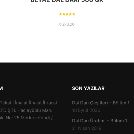
BEYAZ DAL DARI 500 GR
5 üzerinden
5.00
₺
273,00
oy aldı
IM
SON YAZILAR
ekstil İmalat İthalat İhracat
Dal Darı Çeşitleri – Bölüm 1
LTD ŞTİ. Hacıeyüplü Mah.
18 Eylül 2020
k. No: 25 Merkezefendi /
Dal Darı Üretimi – Bölüm 1
21 Nisan 2019