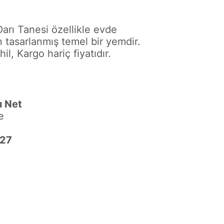
Darı Tanesi özellikle evde
n tasarlanmış temel bir yemdir.
l, Kargo hariç fiyatıdır.
ı Net
e
027