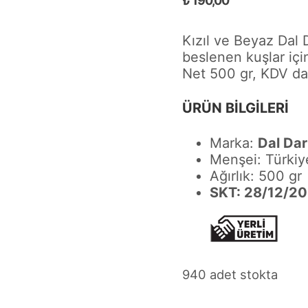
₺
190,00
Kızıl ve Beyaz Dal 
beslenen kuşlar içi
Net 500 gr, KDV dahi
ÜRÜN BİLGİLERİ
Marka:
Dal Dar
Menşei: Türkiy
Ağırlık: 500 gr
SKT: 28/12/2
940 adet stokta