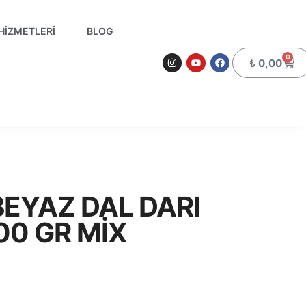
HIZMETLERI
BLOG
0
₺
0,00
 BEYAZ DAL DARI
00 GR MIX