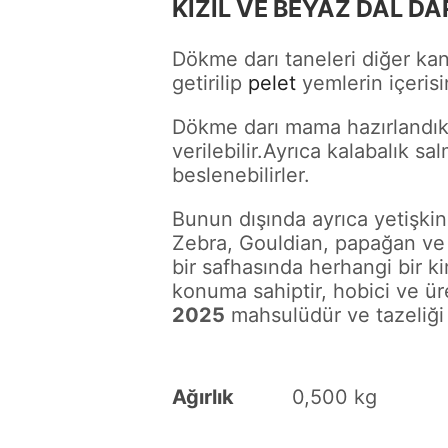
KIZIL VE BEYAZ DAL DA
Dökme darı taneleri diğer kan
getirilip
pelet
yemlerin içeris
Dökme darı mama hazırlandıkt
verilebilir.Ayrıca kalabalık 
beslenebilirler.
Bunun dışında ayrıca yetişki
Zebra, Gouldian, papağan ve Be
bir safhasında herhangi bir k
konuma sahiptir, hobici ve üre
2025
mahsulüdür ve tazeliği g
Ağırlık
0,500 kg