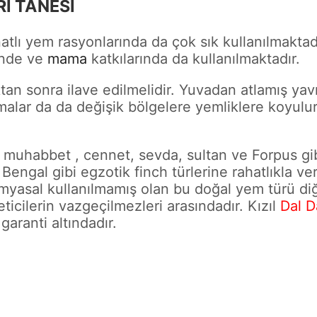
RI TANESI
atlı yem rasyonlarında da çok sık kullanılmakta
inde ve
mama
katkılarında da kullanılmaktadır.
an sonra ilave edilmelidir. Yuvadan atlamış yav
salmalar da da değişik bölgelere yemliklere koyul
n muhabbet , cennet, sevda, sultan ve Forpus gi
ngal gibi egzotik finch türlerine rahatlıkla veril
imyasal kullanılmamış olan bu doğal yem türü diğ
ticilerin vazgeçilmezleri arasındadır. Kızıl
Dal D
aranti altındadır.