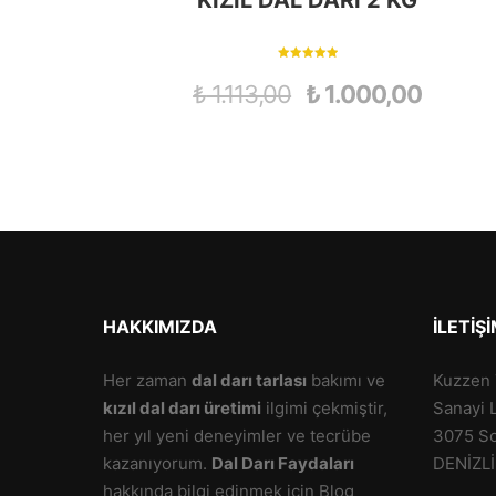
KIZIL DAL DARI 2 KG
5 üzerinden
5.00
₺
1.113,00
₺
1.000,00
oy aldı
HAKKIMIZDA
İLETIŞ
Her zaman
dal darı tarlası
bakımı ve
Kuzzen T
kızıl dal darı üretimi
ilgimi çekmiştir,
Sanayi 
her yıl yeni deneyimler ve tecrübe
3075 So
kazanıyorum.
Dal Darı Faydaları
DENİZLİ
hakkında bilgi edinmek için Blog