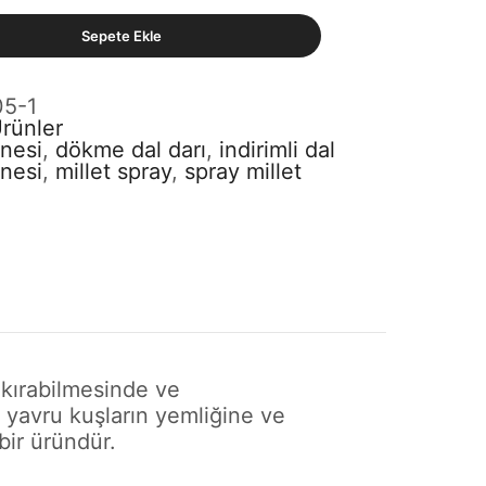
Sepete Ekle
5-1
Ürünler
anesi
,
dökme dal darı
,
indirimli dal
anesi
,
millet spray
,
spray millet
m kırabilmesinde ve
 yavru kuşların yemliğine ve
bir üründür.