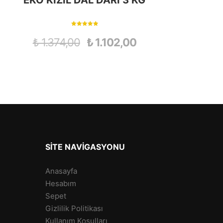
EKO KIZIL DAL DARI 3 KG
5 üzerinden
5.00
₺
1.374,00
₺
1.102,00
oy aldı
SITE NAVIGASYONU
Anasayfa
Hesabım
Sepet
Gizlilik Politikası
Kullanım Koşulları