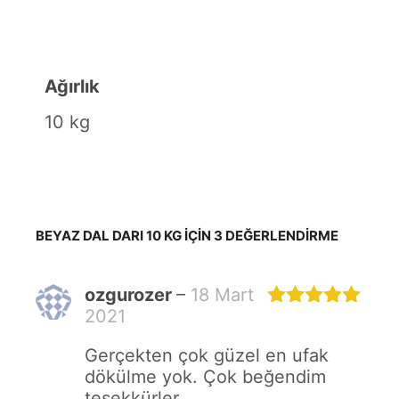
Ağırlık
10 kg
BEYAZ DAL DARI 10 KG
IÇIN 3 DEĞERLENDIRME
ozgurozer
–
18 Mart
2021
5 üzerinden
5
oy aldı
Gerçekten çok güzel en ufak
dökülme yok. Çok beğendim
teşekkürler