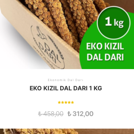
Ekonomik Dal Darı
EKO KIZIL DAL DARI 1 KG
5 üzerinden
5.00
₺
458,00
₺
312,00
oy aldı