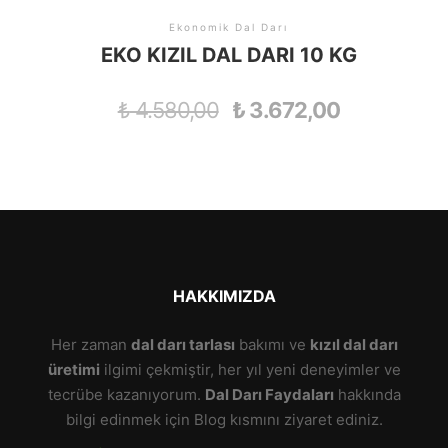
Ekonomik Dal Darı
EKO KIZIL DAL DARI 10 KG
₺
4.580,00
₺
3.672,00
HAKKIMIZDA
Her zaman
dal darı tarlası
bakımı ve
kızıl dal darı
üretimi
ilgimi çekmiştir, her yıl yeni deneyimler ve
tecrübe kazanıyorum.
Dal Darı Faydaları
hakkında
bilgi edinmek için Blog kısmını ziyaret ediniz.