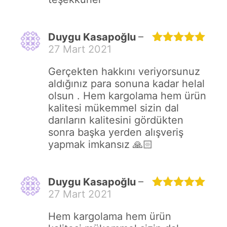
Duygu Kasapoğlu
–
27 Mart 2021
5 üzerinden
5
oy aldı
Gerçekten hakkını veriyorsunuz
aldığınız para sonuna kadar helal
olsun . Hem kargolama hem ürün
kalitesi mükemmel sizin dal
darıların kalitesini gördükten
sonra başka yerden alışveriş
yapmak imkansız 🙏🏻
Duygu Kasapoğlu
–
27 Mart 2021
5 üzerinden
5
oy aldı
Hem kargolama hem ürün