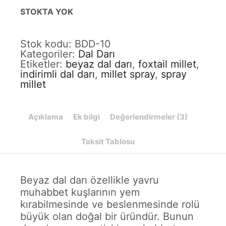
STOKTA YOK
Stok kodu:
BDD-10
Kategoriler:
Dal Darı
Etiketler:
beyaz dal darı
,
foxtail millet
,
indirimli dal darı
,
millet spray
,
spray
millet
Açıklama
Ek bilgi
Değerlendirmeler (3)
Taksit Tablosu
Beyaz dal darı özellikle yavru
muhabbet kuşlarının yem
kırabilmesinde ve beslenmesinde rolü
büyük olan doğal bir üründür. Bunun